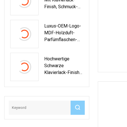
B,
Finish, Schmuck-
Aufbewahrungsbox
Display,
Aufbewahrungsver
Luxus-OEM-Logo-
Packung,
MDF-Holzduft-
Geschenk-
Parfümflaschen-
Uhrenbox.
Geschenkverpacku
Ngsboxen
Hochwertige
Schwarze
Klavierlack-Finish-
Holz-Schmuckset-
Box, Bogen-Design,
Holz-
Geschenkverpacku
Ng