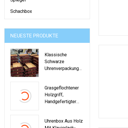
Schachbox
NEUESTE PRODUKTE
Klassische
Schwarze
Uhrenverpackung
Aus Holz Mit
Glänzender
Grasgeflochtener
Klavierlackierung
Holzgriff,
Handgefertigter
Strohgeflecht-
Desktop-
Uhrenbox Aus Holz
Aufbewahrungskor
Mit Klavierlack-