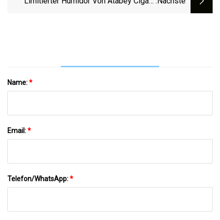
Limitierter Humidor Von Atabey Cigars
:nächste
Kommt Zur PCA 2023
Name:
*
Email:
*
Telefon/WhatsApp:
*