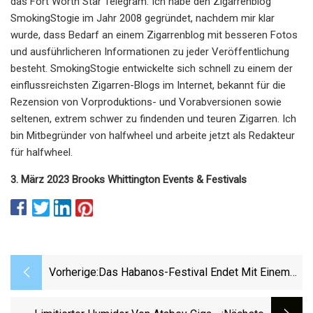
das Fort Worth Star Telegram. Ich habe den Zigarrenblog
SmokingStogie im Jahr 2008 gegründet, nachdem mir klar
wurde, dass Bedarf an einem Zigarrenblog mit besseren Fotos
und ausführlicheren Informationen zu jeder Veröffentlichung
besteht. SmokingStogie entwickelte sich schnell zu einem der
einflussreichsten Zigarren-Blogs im Internet, bekannt für die
Rezension von Vorproduktions- und Vorabversionen sowie
seltenen, extrem schwer zu findenden und teuren Zigarren. Ich
bin Mitbegründer von halfwheel und arbeite jetzt als Redakteur
für halfwheel.
3. März 2023 Brooks Whittington Events & Festivals
Vorherige:
Das Habanos-Festival Endet Mit Einem
Cohiba-Humidor Im Wert Von 4,4
Millionen US-Dollar