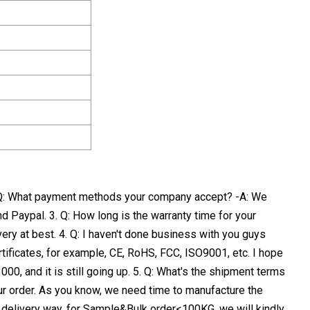
. Q: What payment methods your company accept? -A: We
 Paypal. 3. Q: How long is the warranty time for your
very at best. 4. Q: I haven't done business with you guys
rtificates, for example, CE, RoHS, FCC, ISO9001, etc. I hope
0, and it is still going up. 5. Q: What's the shipment terms
ur order. As you know, we need time to manufacture the
r delivery way, for Sample&Bulk order<100KG, we will kindly