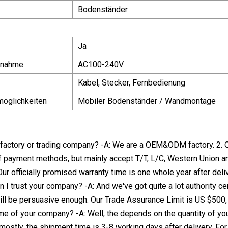
Bodenständer
Ja
fnahme
AC100-240V
Kabel, Stecker, Fernbedienung
möglichkeiten
Mobiler Bodenständer / Wandmontage
a factory or trading company? -A: We are a OEM&ODM factory. 2
 payment methods, but mainly accept T/T, L/C, Western Union and
ur officially promised warranty time is one whole year after deli
 I trust your company? -A: And we've got quite a lot authority ce
ll be persuasive enough. Our Trade Assurance Limit is US $500, 00
ime of your company? -A: Well, the depends on the quantity of yo
mostly, the shipment time is 3-8 working days after delivery. Fo