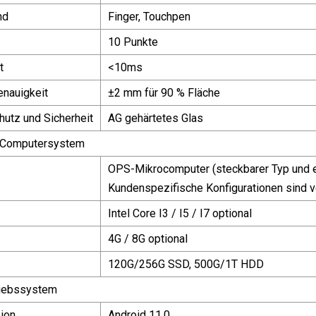
nd
Finger, Touchpen
10 Punkte
t
<10ms
nauigkeit
±2 mm für 90 % Fläche
hutz und Sicherheit
AG gehärtetes Glas
 Computersystem
OPS-Mikrocomputer (steckbarer Typ und e
Kundenspezifische Konfigurationen sind v
Intel Core I3 / I5 / I7 optional
4G / 8G optional
120G/256G SSD, 500G/1T HDD
riebssystem
ion
Android 11.0