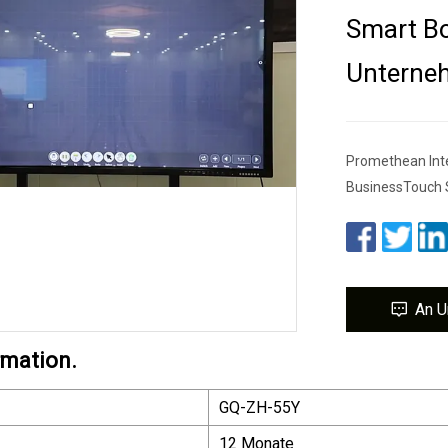
Smart Bo
Unterne
Promethean Inte
BusinessTouch S
An U
rmation.
GQ-ZH-55Y
12 Monate