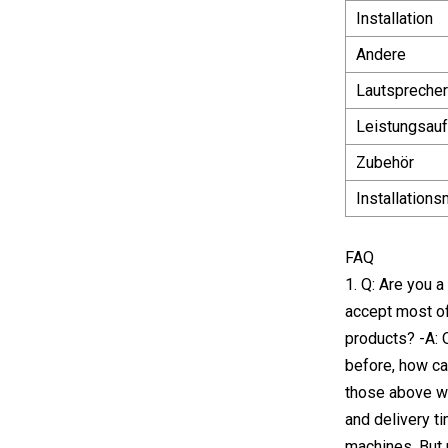
Installation
Andere
Lautsprecher
Leistungsau
Zubehör
Installations
FAQ
1. Q: Are you 
accept most of
products? -A: O
before, how can
those above wi
and delivery t
machines. But 