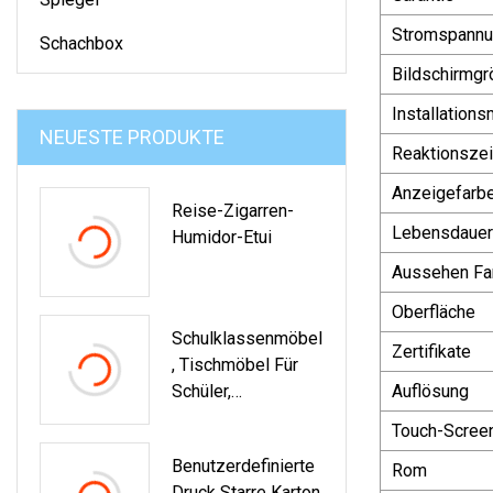
Stromspann
Schachbox
Bildschirmgr
Installation
NEUESTE PRODUKTE
Reaktionszei
Anzeigefarb
Reise-Zigarren-
Lebensdauer
Humidor-Etui
Aussehen Fa
Oberfläche
Schulklassenmöbel
Zertifikate
, Tischmöbel Für
Schüler,
Auflösung
Labormöbel Aus
Touch-Scree
Stahl, Möbel Für
Benutzerdefinierte
Vorschulkinder,
Rom
Druck Starre Karton