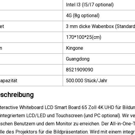
Intel I3 (I5/I7 optional)
4G (8g optional)
et
3 mm dicke Wabenbox (Standard 
170*100*25(cm)
n
Kingone
Guangdong
8521909090
apazität
500.000 Stück/Jahr
schreibung
eractive Whiteboard LCD Smart Board 65 Zoll 4K UHD für Bildun
integriertem LCD/LED und Touchscreen (und PC optional). Wir ve
ischen Benutzern und dem Monitor zu erreichen. Der All-in-One
le des Projektors für die Bildpräsentation. Wird mit einem integ