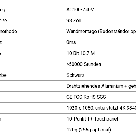
ung
AC100-240V
öße
98 Zoll
smethode
Wandmontage (Bodenständer opt
t
8ms
e
10 Bit 10,7 M
>50000 Stunden
rbe
Schwarz
Drahtziehendes Aluminium + geh
CE FCC RoHS SGS
1920 x 1080, unterstützt 4K 384
n
10-Punkt-IR-Touchpanel
120g (256g optional)