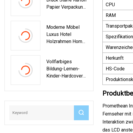
Metallmöbel Für
CPU
Papier Verpackung
Den Kindergarten,
Geschenkbox
Möbel Für
RAM
Faltbar Luxus
Grundschulkinder
Transportpak
Moderne Möbel
Mode Kosmetik
Luxus Hotel
Make-Up
Spezifikation
Holzrahmen Home
Hautpflege
Warenzeiche
Velvet Apartment
Halskette Armband
Akzent Freizeit
Schmuck
Herkunft
Vollfarbiges
Lounge Chair
Bildung-Lernen-
HS-Code
Kinder-Hardcover
Produktionsk
Für Kinder,
Schuldruck-
Produktbe
Briefpapierbuch
Promethean Int
Fernseher mit 
Interaktion zw
das LCD anstel