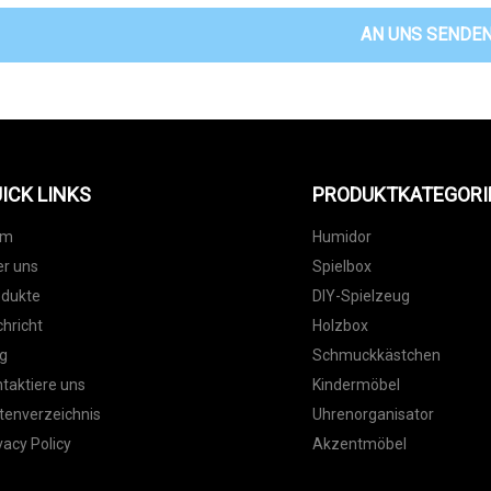
AN UNS SENDE
ICK LINKS
PRODUKTKATEGORI
im
Humidor
r uns
Spielbox
odukte
DIY-Spielzeug
hricht
Holzbox
g
Schmuckkästchen
taktiere uns
Kindermöbel
tenverzeichnis
Uhrenorganisator
vacy Policy
Akzentmöbel