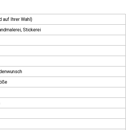
d auf Ihrer Wahl)
andmalerei, Stickerei
ndenwunsch
röße
n