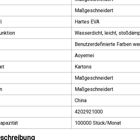
Maßgeschneidert
l
Hartes EVA
unktion
Wasserdicht, leicht, stoßdäm
Benutzerdefinierte Farben we
Aoyemei
et
Kartons
Maßgeschneidert
n
Maßgeschneidert
China
4202921000
apazität
100000 Stück/Monat
schreibung