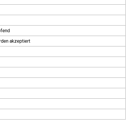
pfend
rden akzeptiert