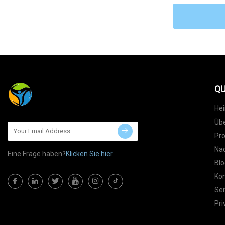
QU
He
Übe
Pr
Nac
Eine Frage haben?
Klicken Sie hier
Blo
Kon
Sei
Pri