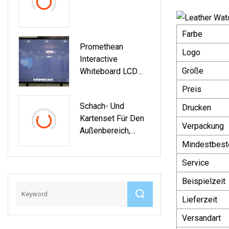
Farbe
Promethean
Logo
Interactive
Größe
Whiteboard LCD
Smart Board 65
Preis
Zoll 4K UHD Für
Schach- Und
Drucken
Bildung Und
Kartenset Für Den
Unternehmen
Verpackung
Außenbereich,
Tragbare Holzkiste,
Mindestbest
Verpackungsbox
Service
Beispielzeit
Lieferzeit
Versandart