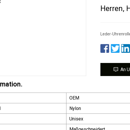
Herren, 
Leder-Uhrenrolle
An U
rmation.
OEM
l
Nylon
Unisex
Maßgeschneidert