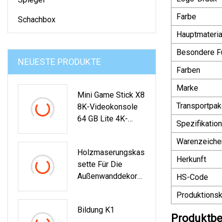
Farbe
Schachbox
Hauptmateria
Besondere F
NEUESTE PRODUKTE
Farben
Marke
Mini Game Stick X8
Transportpak
8K-Videokonsole
64 GB Lite 4K-
Spezifikation
Spielebox
Warenzeiche
Holzmaserungskas
Herkunft
Sette Für Die
Außenwanddekorati
HS-Code
On Von Gebäuden
Produktionsk
Bildung K1
Produktbe