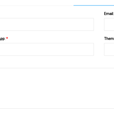
Email
App:
*
Them